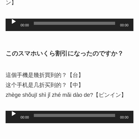
ン】
音
00:00
00:00
声
プ
レ
このスマホいくら割引になったのですか？
ー
ヤ
這個手機是幾折買到的？【台】
ー
这个手机是几折买到的？【中】
zhège shǒujī shì jǐ zhé mǎi dào de?【ピンイン】
音
00:00
00:00
声
プ