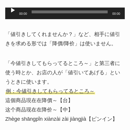
音
00:00
00:00
声
プ
「値引きしてくれませんか？」など、相手に値引
レ
きを求める形では「降價/降价」は使いません。
ー
ヤ
「今値引きしてもらってるところ～」と第三者に
ー
使う時とか、お店の人が「値引いてあげる」とい
うときに使います。
例：今値引きしてもらってるところ～
這個商品現在在降價～【台】
这个商品现在在降价～【中】
Zhège shāngpǐn xiànzài zài jiàngjià【ピンイン】