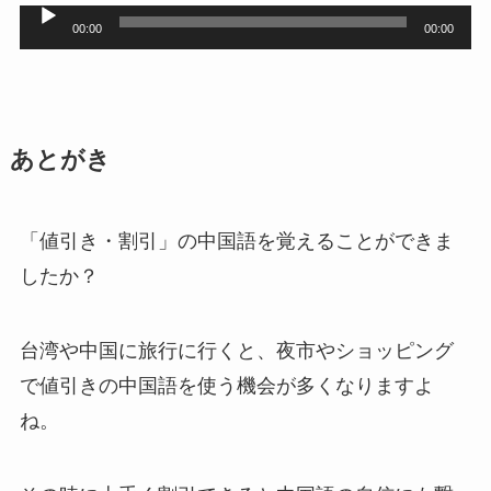
音
00:00
00:00
声
プ
レ
あとがき
ー
ヤ
ー
「値引き・割引」の中国語を覚えることができま
したか？
台湾や中国に旅行に行くと、夜市やショッピング
で値引きの中国語を使う機会が多くなりますよ
ね。