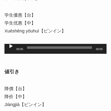
学生優惠【台】
学生优惠【中】
Xuéshēng yōuhuì【ピンイン】
音
00:00
00:00
声
プ
レ
値引き
ー
ヤ
降價【台】
ー
降价【中】
Jiàngjià【ピンイン】