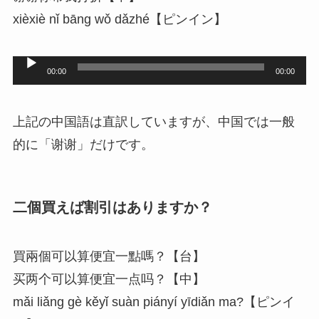
xièxiè nǐ bāng wǒ dǎzhé【ピンイン】
音
00:00
00:00
声
プ
上記の中国語は直訳していますが、中国では一般
レ
的に「谢谢」だけです。
ー
ヤ
ー
二個買えば割引はありますか？
買兩個可以算便宜一點嗎？【台】
买两个可以算便宜一点吗？【中】
mǎi liǎng gè kěyǐ suàn piányí yīdiǎn ma?【ピンイ