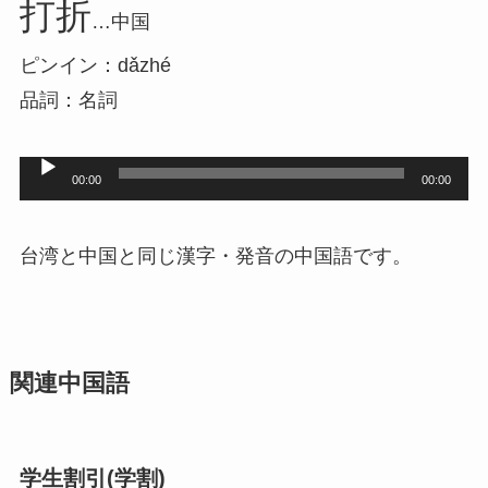
打折
…中国
ピンイン：dǎzhé
品詞：名詞
音
00:00
00:00
声
プ
台湾と中国と同じ漢字・発音の中国語です。
レ
ー
ヤ
関連中国語
ー
学生割引(学割)