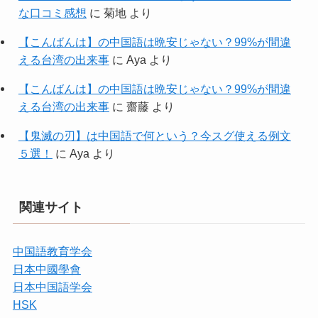
な口コミ感想
に
菊地
より
【こんばんは】の中国語は晩安じゃない？99%が間違
える台湾の出来事
に
Aya
より
【こんばんは】の中国語は晩安じゃない？99%が間違
える台湾の出来事
に
齋藤
より
【鬼滅の刃】は中国語で何という？今スグ使える例文
５選！
に
Aya
より
関連サイト
中国語教育学会
日本中國學會
日本中国語学会
HSK