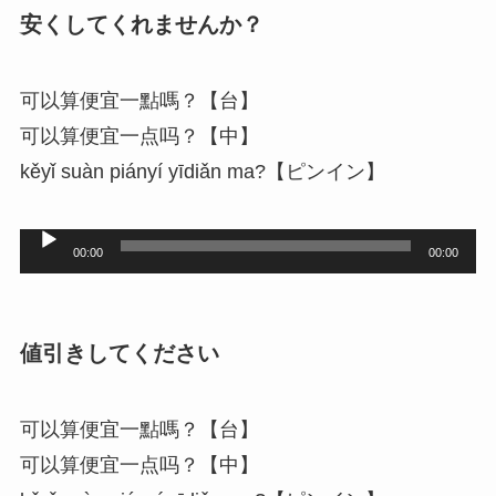
レ
安くしてくれませんか？
ー
ヤ
可以算便宜一點嗎？【台】
ー
可以算便宜一点吗？【中】
kěyǐ suàn piányí yīdiǎn ma?【ピンイン】
音
00:00
00:00
声
プ
レ
値引きしてください
ー
ヤ
可以算便宜一點嗎？【台】
ー
可以算便宜一点吗？【中】