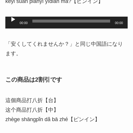
kěyǐ suàn piányí yīdiǎn ma?【ピンイン】
音
00:00
00:00
声
プ
「安くしてくれませんか？」と同じ中国語になり
レ
ます。
ー
ヤ
ー
この商品は2割引です
這個商品打八折【台】
这个商品打八折【中】
zhège shāngpǐn dǎ bā zhé【ピンイン】