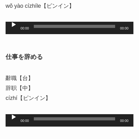
wǒ yào cízhíle【ピンイン】
音
00:00
00:00
声
プ
レ
仕事を辞める
ー
ヤ
辭職【台】
ー
辞职【中】
cízhí【ピンイン】
音
00:00
00:00
声
プ