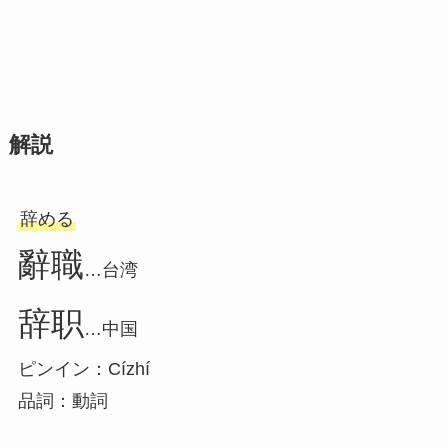
解説
辞める
辭職
…台湾
辞职
…中国
ピンイン：Cízhí
品詞：動詞