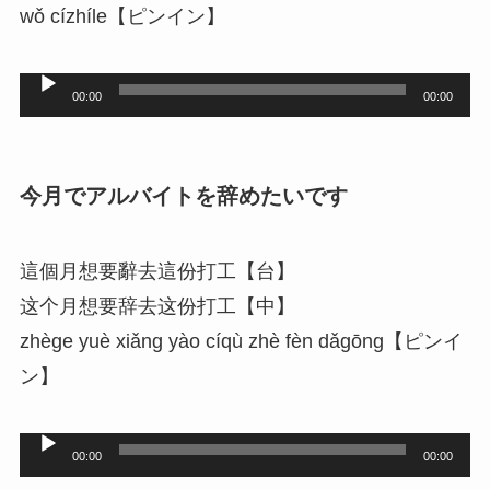
wǒ cízhíle【ピンイン】
音
00:00
00:00
声
プ
レ
今月でアルバイトを辞めたいです
ー
ヤ
這個月想要辭去這份打工【台】
ー
这个月想要辞去这份打工【中】
zhège yuè xiǎng yào cíqù zhè fèn dǎgōng【ピンイ
ン】
音
00:00
00:00
声