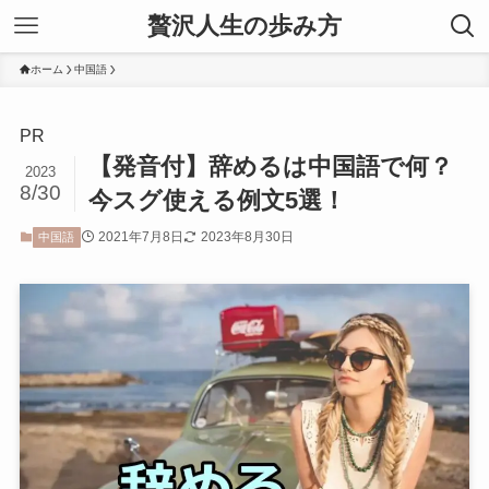
贅沢人生の歩み方
ホーム
中国語
PR
【発音付】辞めるは中国語で何？
2023
8/30
今スグ使える例文5選！
2021年7月8日
2023年8月30日
中国語