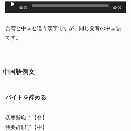
音
00:00
00:00
声
プ
台湾と中国と違う漢字ですが、同じ発音の中国語
レ
です。
ー
ヤ
ー
中国語例文
バイトを辞める
我要辭職了【台】
我要辞职了【中】