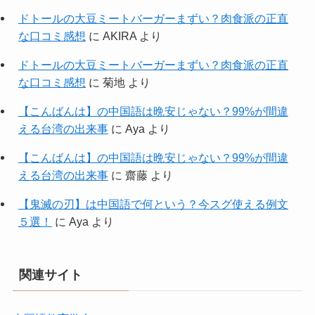
ドトールの大豆ミートバーガーまずい？肉食派の正直
な口コミ感想
に
AKIRA
より
ドトールの大豆ミートバーガーまずい？肉食派の正直
な口コミ感想
に
菊地
より
【こんばんは】の中国語は晩安じゃない？99%が間違
える台湾の出来事
に
Aya
より
【こんばんは】の中国語は晩安じゃない？99%が間違
える台湾の出来事
に
齋藤
より
【鬼滅の刃】は中国語で何という？今スグ使える例文
５選！
に
Aya
より
関連サイト