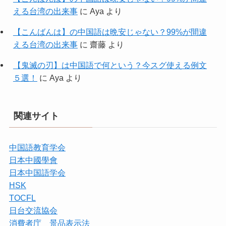
える台湾の出来事
に
Aya
より
【こんばんは】の中国語は晩安じゃない？99%が間違
える台湾の出来事
に
齋藤
より
【鬼滅の刃】は中国語で何という？今スグ使える例文
５選！
に
Aya
より
関連サイト
中国語教育学会
日本中國學會
日本中国語学会
HSK
TOCFL
日台交流協会
消費者庁 景品表示法