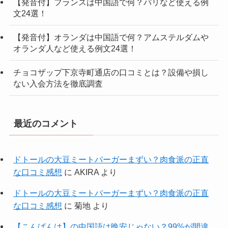
【発音付】フランスは中国語で何？パリなど使える例
文24選！
【発音付】オランダは中国語で何？アムステルダムや
オランダ人など使える例文24選！
チョコザップ下京寺町通店の口コミとは？設備や損し
ない入会方法を徹底調査
最近のコメント
ドトールの大豆ミートバーガーまずい？肉食派の正直
な口コミ感想
に
AKIRA
より
ドトールの大豆ミートバーガーまずい？肉食派の正直
な口コミ感想
に
菊地
より
【こんばんは】の中国語は晩安じゃない？99%が間違