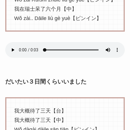
我在瑞士呆了六个月【中】
Wǒ zài.. Dāile liù gè yuè【ピンイン】
だいたい３日間くらいいました
我大概待了三天【台】
我大概待了三天【中】
Wǒ dàgài dàile sān tiān【ピンイン】