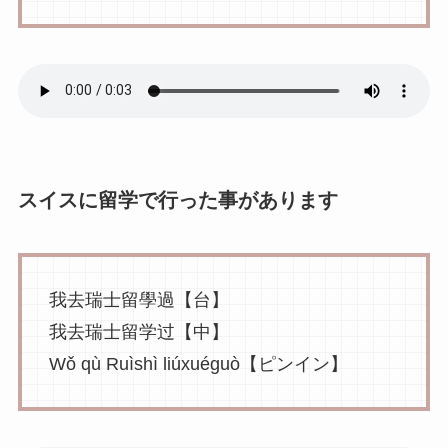
スイスに留学で行った事があります
我去瑞士留學過【台】
我去瑞士留学过【中】
Wǒ qù Ruìshì liúxuéguò【ピンイン】