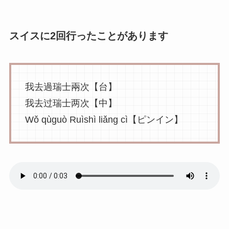
スイスに2回行ったことがあります
我去過瑞士兩次【台】
我去过瑞士两次【中】
Wǒ qùguò Ruìshì liǎng cì【ピンイン】