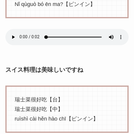
Nǐ qùguò bó ēn ma?【ピンイン】
スイス料理は美味しいですね
瑞士菜很好吃【台】
瑞士菜很好吃【中】
ruìshì cài hěn hào chī【ピンイン】