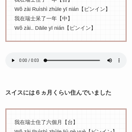
Wǒ zài Ruìshì zhùle yī nián【ピンイン】
我在瑞士呆了一年【中】
Wǒ zài.. Dāile yī nián【ピンイン】
スイスには６ヵ月くらい住んでいました
我在瑞士住了六個月【台】
Wǒ zài Ruìshì zhùle liù gè yuè【ピンイン】