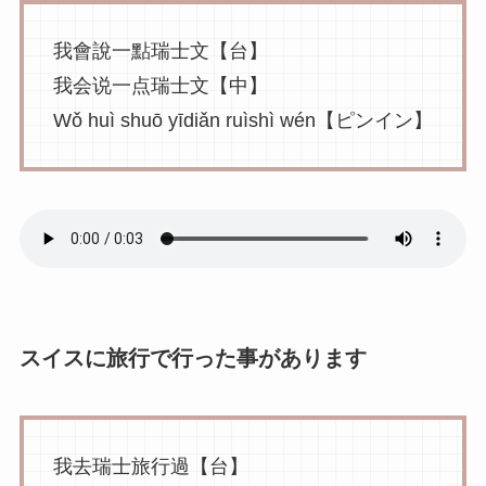
我會說一點瑞士文【台】
我会说一点瑞士文【中】
Wǒ huì shuō yīdiǎn ruìshì wén【ピンイン】
スイスに旅行で行った事があります
我去瑞士旅行過【台】