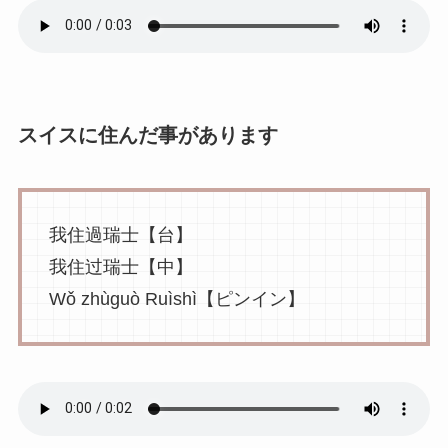
スイスに住んだ事があります
我住過瑞士【台】
我住过瑞士【中】
Wǒ zhùguò Ruìshì【ピンイン】