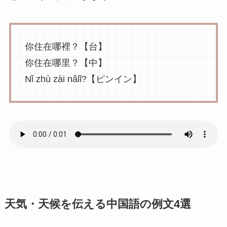
你住在哪裡？【台】
你住在哪里？【中】
Nǐ zhù zài nǎlǐ?【ピンイン】
天気・天候を伝える中国語の例文4選