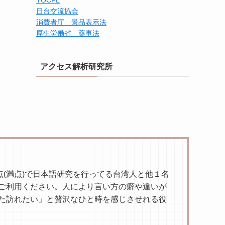
TOCFL
日台交流協会
消費者庁 景品表示法
厚生労働省 薬事法
アクセス解析研究所
(満点)で日本語研究を行ってる台湾人と他１名
ご利用ください。人により言い方の癖や違いが
た訪れたい」と贅沢なひと時を感じさせれる役