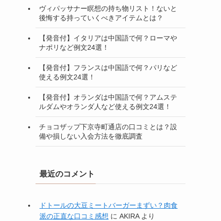
ヴィパッサナー瞑想の持ち物リスト！ないと
後悔する持っていくべきアイテムとは？
【発音付】イタリアは中国語で何？ローマや
ナポリなど例文24選！
【発音付】フランスは中国語で何？パリなど
使える例文24選！
【発音付】オランダは中国語で何？アムステ
ルダムやオランダ人など使える例文24選！
チョコザップ下京寺町通店の口コミとは？設
備や損しない入会方法を徹底調査
最近のコメント
ドトールの大豆ミートバーガーまずい？肉食
派の正直な口コミ感想
に
AKIRA
より