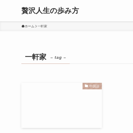
贅沢人生の歩み方
ホーム
一軒家
一軒家
– tag –
中国語