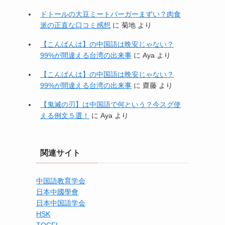
ドトールの大豆ミートバーガーまずい？肉食
派の正直な口コミ感想
に
菊地
より
【こんばんは】の中国語は晩安じゃない？
99%が間違える台湾の出来事
に
Aya
より
【こんばんは】の中国語は晩安じゃない？
99%が間違える台湾の出来事
に
齋藤
より
【鬼滅の刃】は中国語で何という？今スグ使
える例文５選！
に
Aya
より
関連サイト
中国語教育学会
日本中國學會
日本中国語学会
HSK