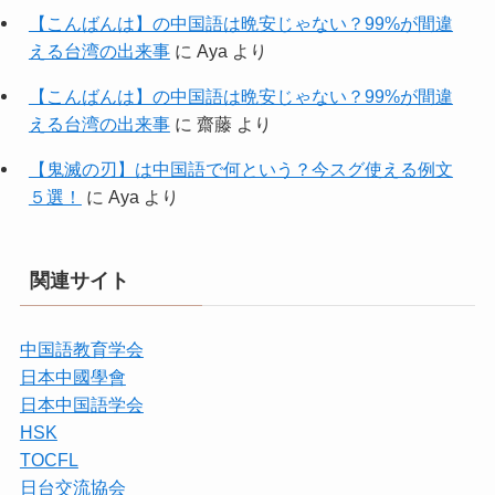
【こんばんは】の中国語は晩安じゃない？99%が間違
える台湾の出来事
に
Aya
より
【こんばんは】の中国語は晩安じゃない？99%が間違
える台湾の出来事
に
齋藤
より
【鬼滅の刃】は中国語で何という？今スグ使える例文
５選！
に
Aya
より
関連サイト
中国語教育学会
日本中國學會
日本中国語学会
HSK
TOCFL
日台交流協会