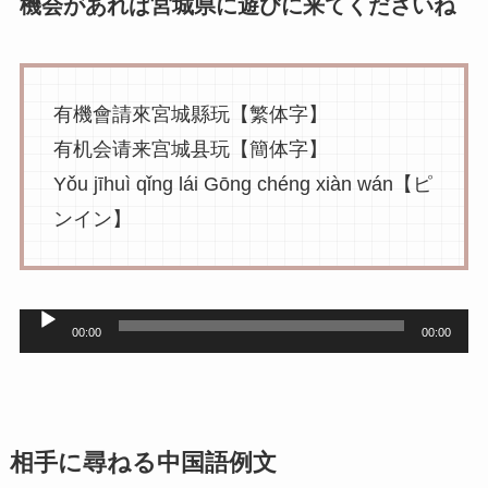
レ
機会があれば宮城県に遊びに来てくださいね
ー
ヤ
ー
有機會請來宮城縣玩【繁体字】
有机会请来宫城县玩【簡体字】
Yǒu jīhuì qǐng lái Gōng chéng xiàn wán【ピ
ンイン】
音
00:00
00:00
声
プ
レ
相手に尋ねる中国語例文
ー