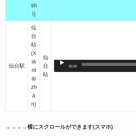
sh
ì)
仙
台
站
(X
仙
iā
仙台駅
台
00:00
nt
站
ái
zh
à
n)
→→→→横にスクロールができます(スマホ)