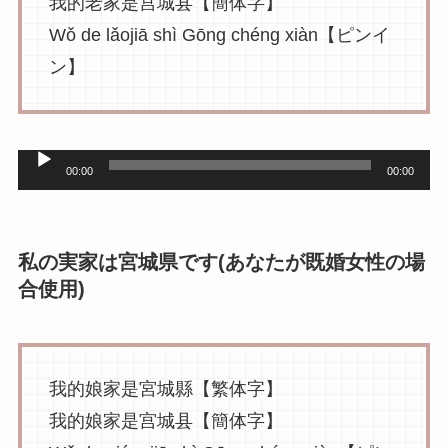
我的老家是宫城县【簡体字】
Wǒ de lǎojiā shì Gōng chéng xiàn【ピンイ
ン】
音
00:00
00:00
声
プ
レ
私の実家は宮城県です(あなたが既婚女性の場
合使用)
ー
ヤ
ー
我的娘家是宮城縣【繁体字】
我的娘家是宫城县【簡体字】