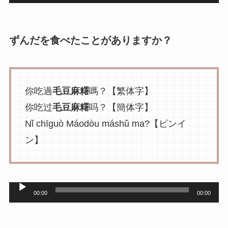
声
プ
レ
ずんだを食べたことがありますか？
ー
ヤ
ー
你吃過
毛豆麻糬
嗎？【繁体字】
你吃过
毛豆麻糬
吗？【簡体字】
Nǐ chīguò Máodòu máshǔ ma?【ピンイ
ン】
音
00:00
00:00
声
プ