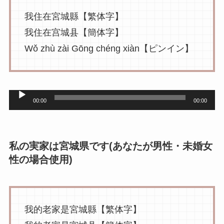
ー
我住在宮城縣【繁体字】
我住在宫城县【簡体字】
Wǒ zhù zài Gōng chéng xiàn【ピンイン】
音
00:00
00:00
声
プ
レ
私の実家は宮城県です(あなたが男性・未婚女
性の場合使用)
ー
ヤ
ー
我的老家是宮城縣【繁体字】