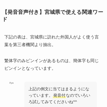
レ
【発音音声付き】宮城県で使える関連ワー
ー
ド
ヤ
ー
下記の表は、宮城県に訪れた外国人がよく使う言
葉を第三者機関より抽出。
繁体字のみピンインがあるものは、簡体字も同じ
ピンインとなっています。
Aya
上記の例文に当てはまるようにな
っています。
発音付
なのでいろい
ろ試してみてくださいね^^