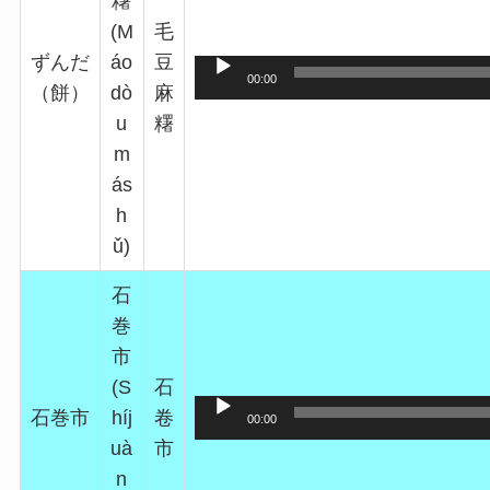
糬
(M
毛
ずんだ
áo
豆
00:00
（餅）
dò
麻
u
糬
m
ás
h
ǔ)
石
巻
市
(S
石
石巻市
híj
卷
00:00
uà
市
n