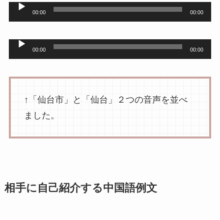
音
00:00
00:00
声
プ
音
00:00
00:00
レ
声
ー
プ
ヤ
レ
↑「仙台市」と「仙台」２つの音声を並べ
ー
ー
ました。
ヤ
ー
相手に自己紹介する中国語例文