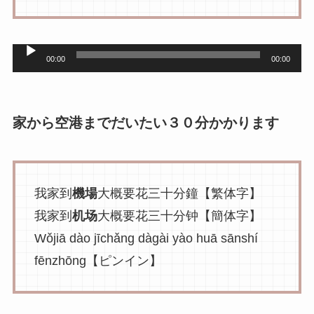
音
00:00
00:00
声
プ
レ
家から空港までだいたい３０分かかります
ー
ヤ
ー
我家到
機場
大概要花三十分鐘【繁体字】
我家到
机场
大概要花三十分钟【簡体字】
Wǒjiā dào jīchǎng dàgài yào huā sānshí
fēnzhōng【ピンイン】