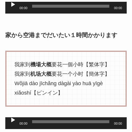
音
00:00
00:00
声
プ
レ
家から空港までだいたい１時間かかります
ー
ヤ
ー
我家到
機場大概
要花一個小時【繁体字】
我家到
机场大概
要花一个小时【簡体字】
Wǒjiā dào jīchǎng dàgài yào huā yīgè
xiǎoshí【ピンイン】
音
00:00
00:00
声