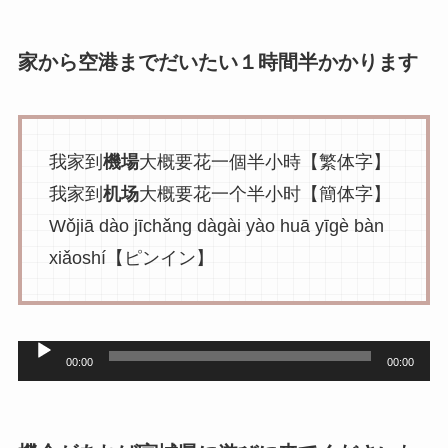
プ
レ
家から空港までだいたい１時間半かかります
ー
ヤ
ー
我家到
機場
大概要花一個半小時【繁体字】
我家到
机场
大概要花一个半小时【簡体字】
Wǒjiā dào jīchǎng dàgài yào huā yīgè bàn
xiǎoshí【ピンイン】
音
00:00
00:00
声
プ