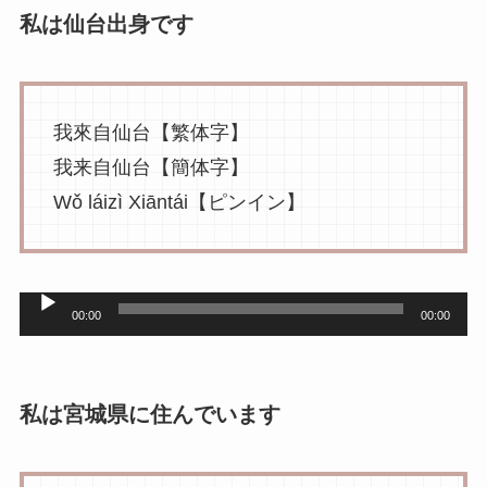
私は仙台出身です
我來自仙台【繁体字】
我来自仙台【簡体字】
Wǒ láizì Xiāntái【ピンイン】
音
00:00
00:00
声
プ
レ
私は宮城県に住んでいます
ー
ヤ