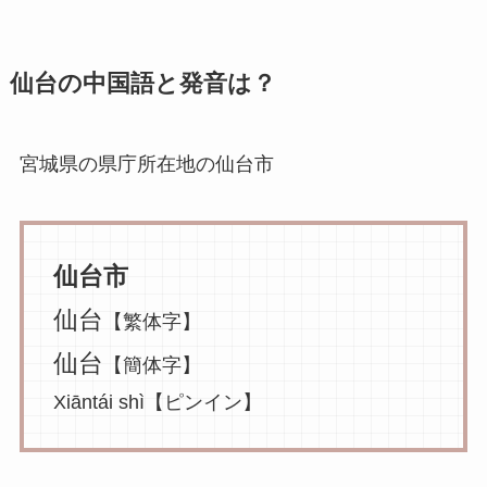
プ
レ
仙台の中国語と発音は？
ー
ヤ
ー
宮城県の県庁所在地の仙台市
仙台市
仙台
【繁体字】
仙台
【簡体字】
Xiāntái shì【ピンイン】