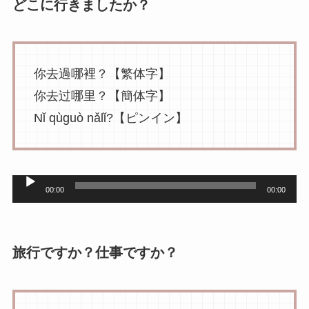
レ
どこに行きましたか？
ー
ヤ
ー
你去過哪裡？【繁体字】
你去过哪里？【簡体字】
Nǐ qùguò nǎlǐ?【ピンイン】
音
00:00
00:00
声
プ
レ
旅行ですか？仕事ですか？
ー
ヤ