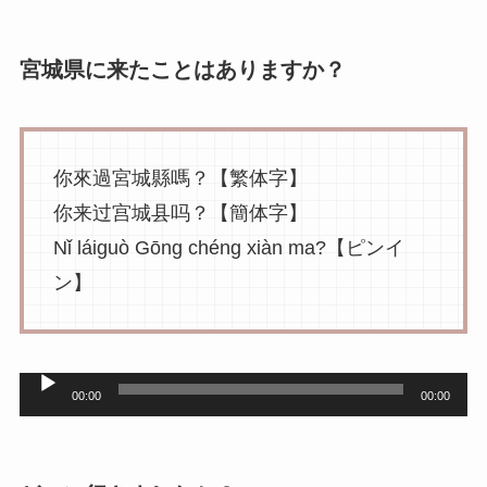
ヤ
ー
宮城県に来たことはありますか？
你來過宮城縣嗎？【繁体字】
你来过宫城县吗？【簡体字】
Nǐ láiguò Gōng chéng xiàn ma?【ピンイ
ン】
音
00:00
00:00
声
プ