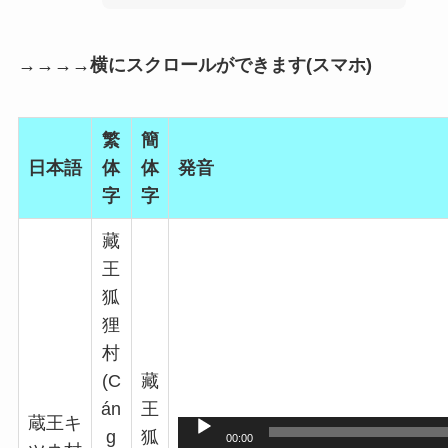
→→→→横にスクロールができます(スマホ)
繁
簡
日本語
体
体
発音
字
字
藏
王
狐
狸
村
(C
藏
án
王
蔵王キ
音
g
狐
00:00