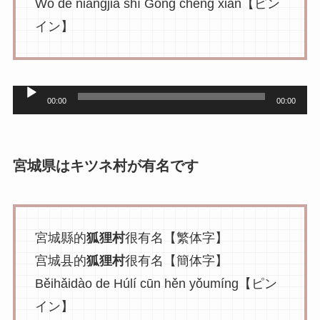
Wǒ de niángjiā shì Gōng chéng xiàn【ピン
イン】
音
00:00
00:00
声
プ
レ
宮城県はキツネ村が有名です
ー
ヤ
ー
宮城縣的
狐狸村
很有名【繁体字】
宫城县的
狐狸村
很有名【簡体字】
Běihǎidào de Húlí cūn hěn yǒumíng【ピン
イン】