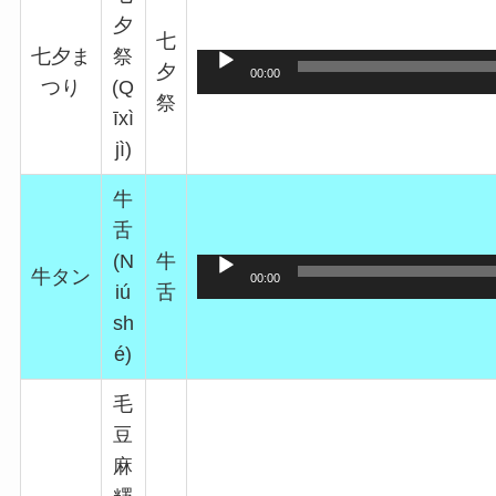
夕
七
七夕ま
祭
夕
00:00
つり
(Q
祭
īxì
jì)
牛
舌
(N
牛
牛タン
00:00
iú
舌
sh
é)
毛
豆
麻