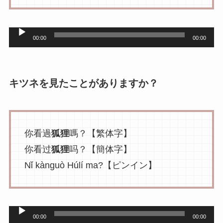
音
00:00
00:00
声
プ
レ
キツネを見たことがありますか？
ー
ヤ
ー
你看過
狐狸
嗎？【繁体字】
你看过
狐狸
吗？【簡体字】
Nǐ kànguò Húlí ma?【ピンイン】
音
00:00
00:00