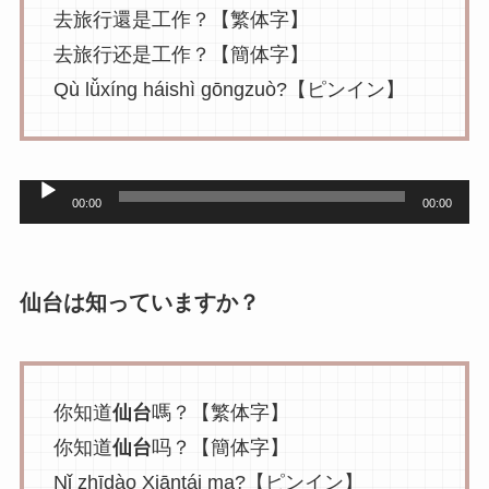
ー
去旅行還是工作？【繁体字】
去旅行还是工作？【簡体字】
Qù lǚxíng háishì gōngzuò?【ピンイン】
音
00:00
00:00
声
プ
レ
仙台は知っていますか？
ー
ヤ
ー
你知道
仙台
嗎？【繁体字】
你知道
仙台
吗？【簡体字】
Nǐ zhīdào Xiāntái ma?【ピンイン】