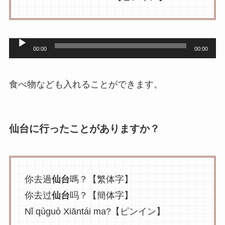
音
00:00
00:00
声
プ
食べ物なども入れることができます。
レ
ー
ヤ
仙台に行ったことがありますか？
ー
你去過
仙台
嗎？【繁体字】
你去过
仙台
吗？【簡体字】
Nǐ qùguò Xiāntái ma?【ピンイン】