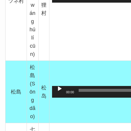
ツネ村
声
w
狸
プ
án
村
レ
g
ー
hú
ヤ
lí
ー
cū
n)
松
島
(S
松
松島
ōn
00:00
岛
g
dǎ
o)
七