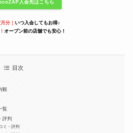
ocoZAP入会先はこちら
翌月分｜
いつ入会してもお得♪
！
オープン前の店舗でも安心！
目次
内観
一覧
・評判
コミ・評判