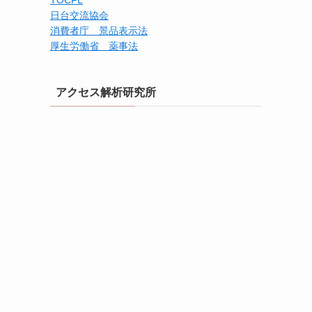
TOCFL
日台交流協会
消費者庁 景品表示法
厚生労働省 薬事法
アクセス解析研究所