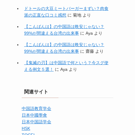
ドトールの大豆ミートバーガーまずい？肉食
派の正直な口コミ感想
に
菊地
より
【こんばんは】の中国語は晩安じゃない？
99%が間違える台湾の出来事
に
Aya
より
【こんばんは】の中国語は晩安じゃない？
99%が間違える台湾の出来事
に
齋藤
より
【鬼滅の刃】は中国語で何という？今スグ使
える例文５選！
に
Aya
より
関連サイト
中国語教育学会
日本中國學會
日本中国語学会
HSK