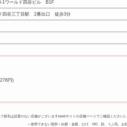
3-1ワールド四谷ビル B1F
/ 四谷三丁目駅 2番出口 徒歩3分
78円)
フ脱毛は設置のない店舗がございます(webサイトの店舗ページでご確認ください)
＜使用できない箇所＞白髪・金髪、ひげ、VIO、顔、うぶ毛、お