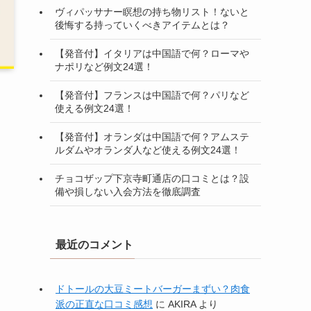
ヴィパッサナー瞑想の持ち物リスト！ないと
後悔する持っていくべきアイテムとは？
【発音付】イタリアは中国語で何？ローマや
ナポリなど例文24選！
【発音付】フランスは中国語で何？パリなど
使える例文24選！
【発音付】オランダは中国語で何？アムステ
ルダムやオランダ人など使える例文24選！
チョコザップ下京寺町通店の口コミとは？設
備や損しない入会方法を徹底調査
最近のコメント
ドトールの大豆ミートバーガーまずい？肉食
派の正直な口コミ感想
に
AKIRA
より