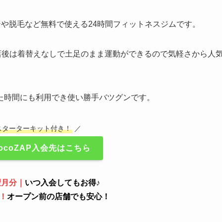
でエステや脱毛など無料で使える24時間フィットネスジムです。
り、入店後は着替えなしで土足のまま運動ができるので気軽さから人
た時間にも利用でき使い勝手バツグンです。
スターターキット付き！
／
ocoZAP入会先はこちら
翌月分｜
いつ入会してもお得♪
！
オープン前の店舗でも安心！