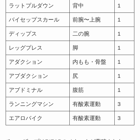
ラットプルダウン
背中
1
バイセップスカール
前腕〜上腕
1
ディップス
二の腕
1
レッグプレス
脚
1
アダクション
内もも・骨盤
1
アブダクション
尻
1
アブドミナル
腹筋
1
ランニングマシン
有酸素運動
3
エアロバイク
有酸素運動
3