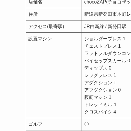
店舗名
chocoZAP(チョコ
住所
新潟県新発田市本町1-
アクセス(最寄駅)
JR白新線 / 新発田
設置マシン
ショルダープレス 1
チェストプレス 1
ラットプルダウンコン
バイセップスカール 0
ディップス 0
レッグプレス 1
アダクション 1
アブダクション 0
腹筋マシン 1
トレッドミル 4
クロスバイク 4
ゴルフ
〇