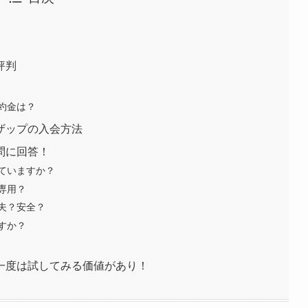
評判
約金は？
ザップの入会方法
問に回答！
ていますか？
専用？
夫？安全？
すか？
一度は試してみる価値があり！