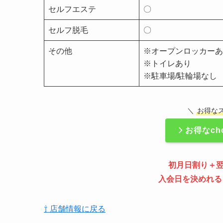
セルフエステ
〇
セルフ脱毛
〇
その他
※オープンロッカーあ
※トイレあり
※駐車場/駐輪場なし
＼
お得な
お得なch
初月日割り＋
入会日を決めれる
⇧ 店舗情報に戻る