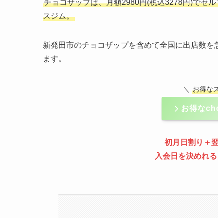
チョコザップは、月額2980円(税込3278円)で
スジム。
新発田市のチョコザップを含めて全国に出店数を急速
ます。
＼
お得な
お得なch
初月日割り＋
入会日を決めれる