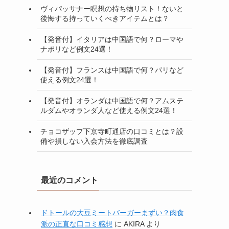
ヴィパッサナー瞑想の持ち物リスト！ないと
後悔する持っていくべきアイテムとは？
【発音付】イタリアは中国語で何？ローマや
ナポリなど例文24選！
【発音付】フランスは中国語で何？パリなど
使える例文24選！
【発音付】オランダは中国語で何？アムステ
ルダムやオランダ人など使える例文24選！
チョコザップ下京寺町通店の口コミとは？設
備や損しない入会方法を徹底調査
最近のコメント
ドトールの大豆ミートバーガーまずい？肉食
派の正直な口コミ感想
に
AKIRA
より