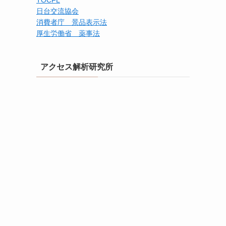
TOCFL
日台交流協会
消費者庁 景品表示法
厚生労働省 薬事法
アクセス解析研究所