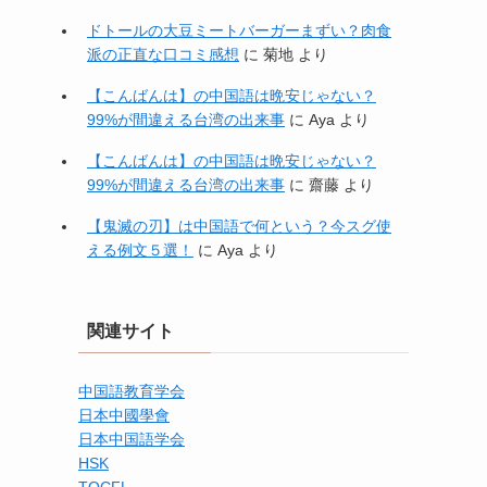
ドトールの大豆ミートバーガーまずい？肉食
派の正直な口コミ感想
に
菊地
より
【こんばんは】の中国語は晩安じゃない？
99%が間違える台湾の出来事
に
Aya
より
【こんばんは】の中国語は晩安じゃない？
99%が間違える台湾の出来事
に
齋藤
より
【鬼滅の刃】は中国語で何という？今スグ使
える例文５選！
に
Aya
より
関連サイト
中国語教育学会
日本中國學會
日本中国語学会
HSK