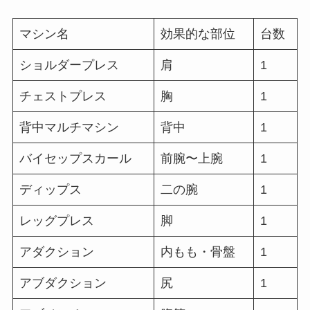
マシン名
効果的な部位
台数
ショルダープレス
肩
1
チェストプレス
胸
1
背中マルチマシン
背中
1
バイセップスカール
前腕〜上腕
1
ディップス
二の腕
1
レッグプレス
脚
1
アダクション
内もも・骨盤
1
アブダクション
尻
1