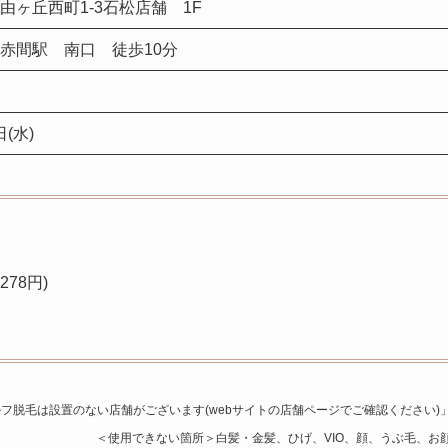
由ヶ丘西町1-3石松店舗 1F
/ 赤間駅 南口 徒歩10分
日(水)
78円)
フ脱毛は設置のない店舗がございます(webサイトの店舗ページでご確認ください)
＜使用できない箇所＞白髪・金髪、ひげ、VIO、顔、うぶ毛、お