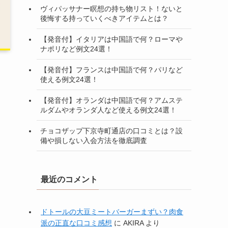
ヴィパッサナー瞑想の持ち物リスト！ないと
後悔する持っていくべきアイテムとは？
【発音付】イタリアは中国語で何？ローマや
ナポリなど例文24選！
【発音付】フランスは中国語で何？パリなど
使える例文24選！
【発音付】オランダは中国語で何？アムステ
ルダムやオランダ人など使える例文24選！
チョコザップ下京寺町通店の口コミとは？設
備や損しない入会方法を徹底調査
最近のコメント
ドトールの大豆ミートバーガーまずい？肉食
派の正直な口コミ感想
に
AKIRA
より