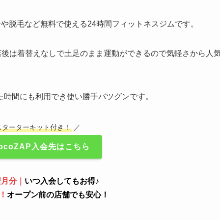
でエステや脱毛など無料で使える24時間フィットネスジムです。
り、入店後は着替えなしで土足のまま運動ができるので気軽さから人
た時間にも利用でき使い勝手バツグンです。
スターターキット付き！
／
ocoZAP入会先はこちら
翌月分｜
いつ入会してもお得♪
！
オープン前の店舗でも安心！