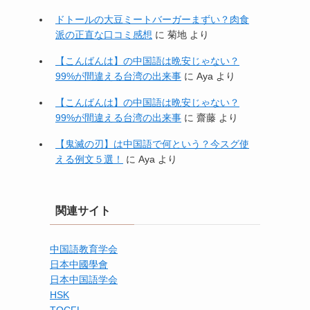
ドトールの大豆ミートバーガーまずい？肉食
派の正直な口コミ感想
に
菊地
より
【こんばんは】の中国語は晩安じゃない？
99%が間違える台湾の出来事
に
Aya
より
【こんばんは】の中国語は晩安じゃない？
99%が間違える台湾の出来事
に
齋藤
より
【鬼滅の刃】は中国語で何という？今スグ使
える例文５選！
に
Aya
より
関連サイト
中国語教育学会
日本中國學會
日本中国語学会
HSK