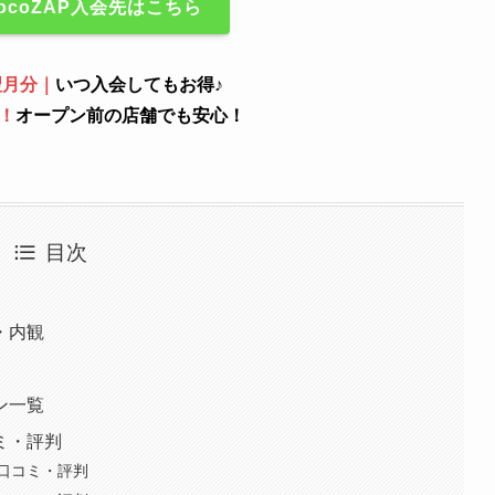
ocoZAP入会先はこちら
翌月分｜
いつ入会してもお得♪
！
オープン前の店舗でも安心！
目次
・内観
ン一覧
ミ・評判
口コミ・評判