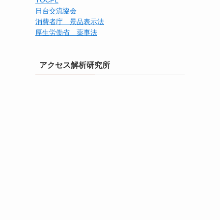
TOCFL
日台交流協会
消費者庁 景品表示法
厚生労働省 薬事法
アクセス解析研究所