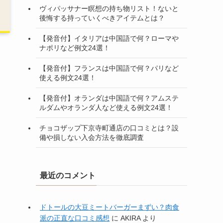
ヴィパッサナー瞑想の持ち物リスト！ないと
後悔する持っていくべきアイテムとは？
【発音付】イタリアは中国語で何？ローマや
ナポリなど例文24選！
【発音付】フランスは中国語で何？パリなど
使える例文24選！
【発音付】オランダは中国語で何？アムステ
ルダムやオランダ人など使える例文24選！
チョコザップ下京寺町通店の口コミとは？設
備や損しない入会方法を徹底調査
最近のコメント
ドトールの大豆ミートバーガーまずい？肉食
派の正直な口コミ感想
に
AKIRA
より