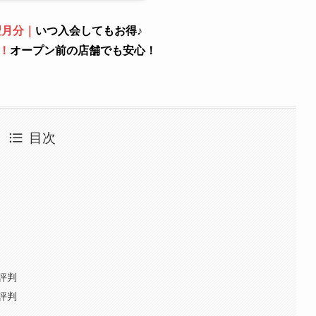
翌月分｜
いつ入会してもお得♪
！
オープン前の店舗でも安心！
目次
評判
評判