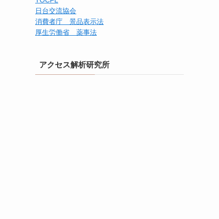
TOCFL
日台交流協会
消費者庁 景品表示法
厚生労働省 薬事法
アクセス解析研究所