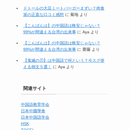
ドトールの大豆ミートバーガーまずい？肉食
派の正直な口コミ感想
に
菊地
より
【こんばんは】の中国語は晩安じゃない？
99%が間違える台湾の出来事
に
Aya
より
【こんばんは】の中国語は晩安じゃない？
99%が間違える台湾の出来事
に
齋藤
より
【鬼滅の刃】は中国語で何という？今スグ使
える例文５選！
に
Aya
より
関連サイト
中国語教育学会
日本中國學會
日本中国語学会
HSK