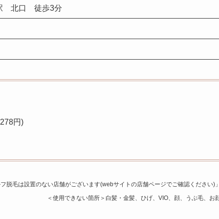
田駅 北口 徒歩3分
78円)
フ脱毛は設置のない店舗がございます(webサイトの店舗ページでご確認ください)
＜使用できない箇所＞白髪・金髪、ひげ、VIO、顔、うぶ毛、お