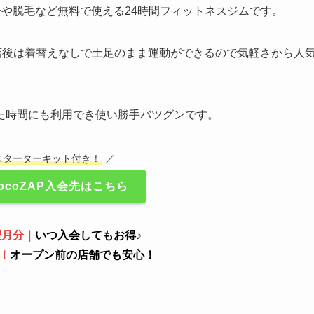
でエステや脱毛など無料で使える24時間フィットネスジムです。
り、入店後は着替えなしで土足のまま運動ができるので気軽さから人
た時間にも利用でき使い勝手バツグンです。
スターターキット付き！
／
ocoZAP入会先はこちら
翌月分｜
いつ入会してもお得♪
！
オープン前の店舗でも安心！